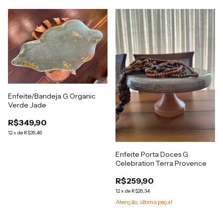
Enfeite/Bandeja G Organic
Verde Jade
R$349,90
12
x
de
R$35,46
Enfeite Porta Doces G
Celebration Terra Provence
R$259,90
12
x
de
R$26,34
Atenção, última peça!