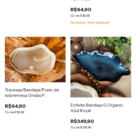
R$64,90
12
x
de
R$6,58
Só restam
4
em estoque!
Travessa/Bandeja/Prato de
sobremesa Ondas P
Celebration Provence
Enfeite Bandeja G Organic
R$64,90
Azul Royal
12
x
de
R$6,58
R$349,90
12
x
de
R$35,46