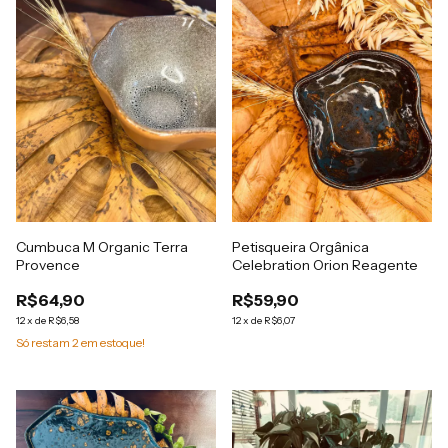
Cumbuca M Organic Terra
Petisqueira Orgânica
Provence
Celebration Orion Reagente
R$64,90
R$59,90
12
x
de
R$6,58
12
x
de
R$6,07
Só restam
2
em estoque!