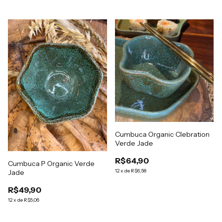
Cumbuca Organic Clebration
Verde Jade
R$64,90
Cumbuca P Organic Verde
12
x
de
R$6,58
Jade
R$49,90
12
x
de
R$5,06