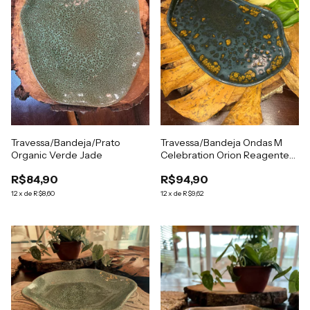
Travessa/Bandeja/Prato
Travessa/Bandeja Ondas M
Organic Verde Jade
Celebration Orion Reagente
Orgânico
R$84,90
R$94,90
12
x
de
R$8,60
12
x
de
R$9,62