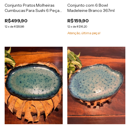
Conjunto Pratos Molheiras
Conjunto com 6 Bowl
Cumbucas Para Sushi 6 Peças
Madeleine Branco 367ml
Azul Royal
R$499,90
R$159,90
12
x
de
R$50,66
12
x
de
R$16,20
Atenção, última peça!