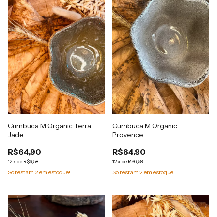
Cumbuca M Organic Terra
Cumbuca M Organic
Jade
Provence
R$64,90
R$64,90
12
x
de
R$6,58
12
x
de
R$6,58
Só restam
2
em estoque!
Só restam
2
em estoque!