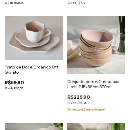
12
x
de
R$11,14
12
x
de
R$7,79
Prato de Doce Orgânico Off
Granito
Conjunto com 6 Cumbucas
R$59,90
Litchi Ø15x5,5cm 370ml
12
x
de
R$6,07
R$229,90
12
x
de
R$23,30
Só restam
2
em estoque!