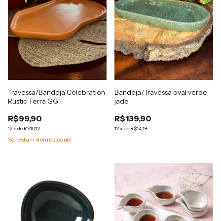
Travessa/Bandeja Celebration
Bandeja/Travessa oval verde
Rustic Terra GG
jade
R$99,90
R$139,90
12
x
de
R$10,12
12
x
de
R$14,18
Só restam
4
em estoque!