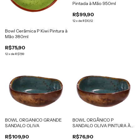
Pintada à Mão 950ml
R$99,90
12
x
de
R$10,12
Bowl Cerâmica P Kiwi Pintura à
Mão 380ml
R$75,90
12
x
de
R$7,69
BOWL ORGANICO GRANDE
BOWL ORGÂNICO P
SANDALO OLIVA
SANDALO OLIVA PINTURA À
MÃO
R$109,90
R$76,90