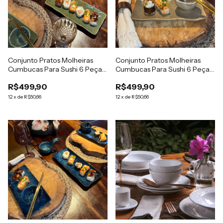
Conjunto Pratos Molheiras
Conjunto Pratos Molheiras
Cumbucas Para Sushi 6 Peças
Cumbucas Para Sushi 6 Peças
Verde Jade
Provence
R$499,90
R$499,90
12
x
de
R$50,66
12
x
de
R$50,66