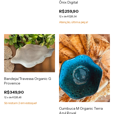
Ônix Digital
R$259,90
12
x
de
R$26,34
Atenção, última peça!
Bandeja/Travessa Organic G
Provence
R$349,90
12
x
de
R$35,46
Só restam
2
em estoque!
Cumbuca M Organic Terra
Azul Royal