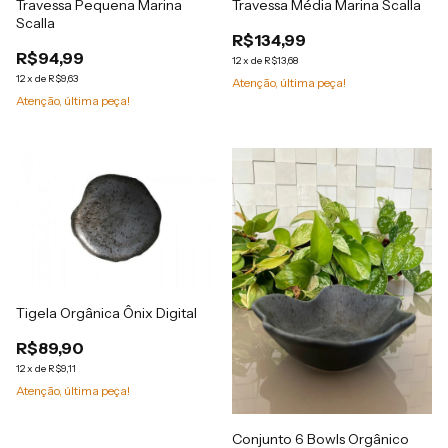
Travessa Pequena Marina
Travessa Média Marina Scalla
Scalla
R$134,99
R$94,99
12
x
de
R$13,68
12
x
de
R$9,63
Atenção, última peça!
Atenção, última peça!
Tigela Orgânica Ônix Digital
R$89,90
12
x
de
R$9,11
Atenção, última peça!
Conjunto 6 Bowls Orgânico