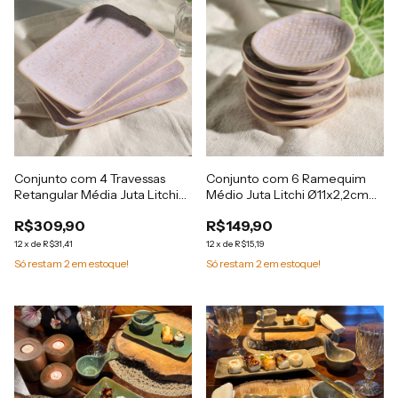
Conjunto com 4 Travessas
Conjunto com 6 Ramequim
Retangular Média Juta Litchi
Médio Juta Litchi Ø11x2,2cm
27x16cm
57ml
R$309,90
R$149,90
12
x
de
R$31,41
12
x
de
R$15,19
Só restam
2
em estoque!
Só restam
2
em estoque!