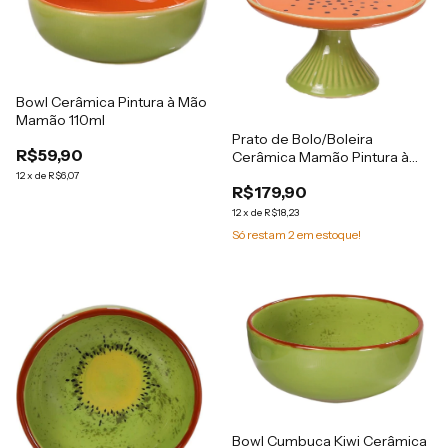
Bowl Cerâmica Pintura à Mão
Mamão 110ml
Prato de Bolo/Boleira
R$59,90
Cerâmica Mamão Pintura à
Mão
12
x
de
R$6,07
R$179,90
12
x
de
R$18,23
Só restam
2
em estoque!
Bowl Cumbuca Kiwi Cerâmica