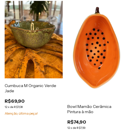
Cumbuca M Organic Verde
Jade
R$69,90
Bowl Mamão Cerâmica
12
x
de
R$7,08
Pintura à mão
Atenção, última peça!
R$74,90
12
x
de
R$7,59