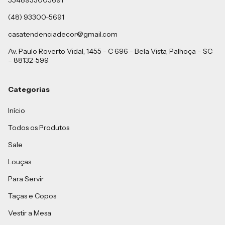
5548933005691
(48) 93300-5691
casatendenciadecor@gmail.com
Av. Paulo Roverto Vidal, 1455 - C 696 - Bela Vista, Palhoça – SC
– 88132-599
Categorias
Início
Todos os Produtos
Sale
Louças
Para Servir
Taças e Copos
Vestir a Mesa