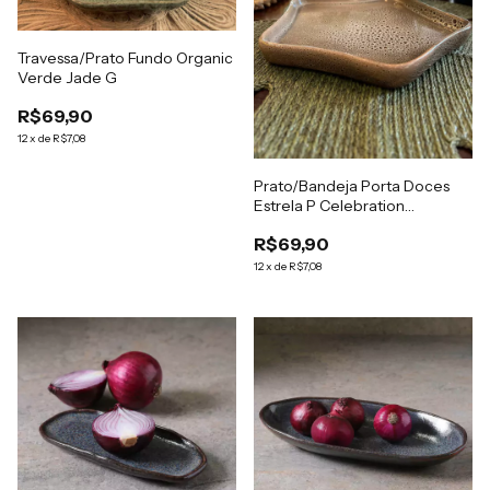
Travessa/Prato Fundo Organic
Verde Jade G
R$69,90
12
x
de
R$7,08
Prato/Bandeja Porta Doces
Estrela P Celebration
Provence
R$69,90
12
x
de
R$7,08