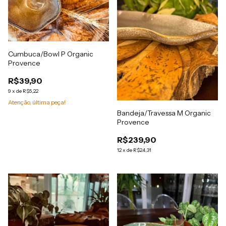
Cumbuca/Bowl P Organic
Provence
R$39,90
9
x
de
R$5,22
Atenção, última peça!
Bandeja/Travessa M Organic
Provence
R$239,90
12
x
de
R$24,31