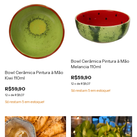
Bowl Cerâmica Pintura à Mão
Melancia 110ml
Bowl Cerâmica Pintura à Mão
R$59,90
Kiwi 110ml
12
x
de
R$6,07
R$59,90
Só restam
5
em estoque!
12
x
de
R$6,07
Só restam
5
em estoque!