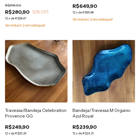
14,5x12x4,9cm 265ml
Porto Brasil
R$318,90
R$649,90
R$280,90
12
% OFF
12
x
de
R$65,86
12
x
de
R$28,47
Só restam
2
em estoque!
Só restam
2
em estoque!
Travessa/Bandeja Celebration
Bandeja/Travessa M Organic
Provence GG
Azul Royal
R$249,90
R$239,90
12
x
de
R$25,33
12
x
de
R$24,31