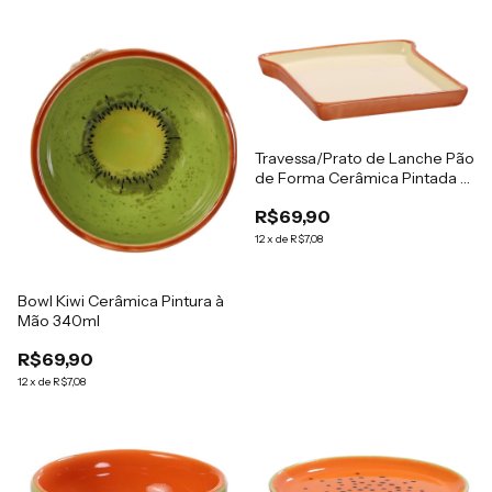
Travessa/Prato de Lanche Pão
de Forma Cerâmica Pintada à
Mão
R$69,90
12
x
de
R$7,08
Bowl Kiwi Cerâmica Pintura à
Mão 340ml
R$69,90
12
x
de
R$7,08