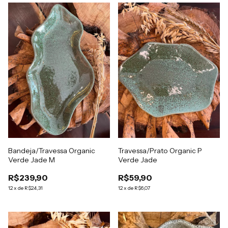
Bandeja/Travessa Organic
Travessa/Prato Organic P
Verde Jade M
Verde Jade
R$239,90
R$59,90
12
x
de
R$24,31
12
x
de
R$6,07