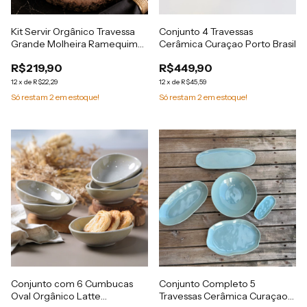
Kit Servir Orgânico Travessa
Conjunto 4 Travessas
Grande Molheira Ramequim
Cerâmica Curaçao Porto Brasil
Porto Brasil
R$219,90
R$449,90
12
x
de
R$22,29
12
x
de
R$45,59
Só restam
2
em estoque!
Só restam
2
em estoque!
Conjunto com 6 Cumbucas
Conjunto Completo 5
Oval Orgânico Latte
Travessas Cerâmica Curaçao