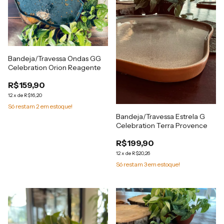
Bandeja/Travessa Ondas GG
Celebration Orion Reagente
R$159,90
12
x
de
R$16,20
Só restam
2
em estoque!
Bandeja/Travessa Estrela G
Celebration Terra Provence
R$199,90
12
x
de
R$20,26
Só restam
3
em estoque!