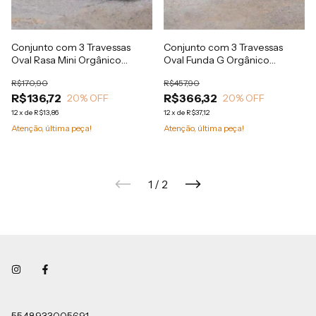
Conjunto com 3 Travessas
Conjunto com 3 Travessas
Oval Rasa Mini Orgânico
Oval Funda G Orgânico
Titanium 16,5x8cm
Titanium 32x16cm 650ml
R$170,90
R$457,90
R$136,72
R$366,32
20
% OFF
20
% OFF
12
x
de
R$13,86
12
x
de
R$37,12
Atenção, última peça!
Atenção, última peça!
1
/
2