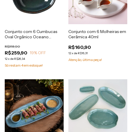
Conjunto com 6 Cumbucas
Conjunto com 6 Molheiras em
Oval Orgânico Oceano
Cerâmica 40ml
14,5x12x4,9cm 265ml
R$318,90
R$160,90
R$259,90
19
% OFF
12
x
de
R$16,31
12
x
de
R$26,34
Atenção, última peça!
Só restam
4
em estoque!