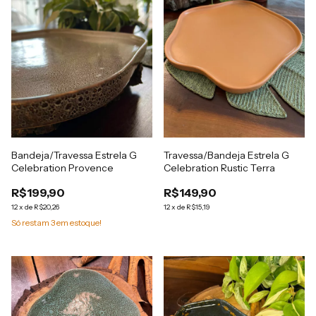
Bandeja/Travessa Estrela G
Travessa/Bandeja Estrela G
Celebration Provence
Celebration Rustic Terra
R$199,90
R$149,90
12
x
de
R$20,26
12
x
de
R$15,19
Só restam
3
em estoque!