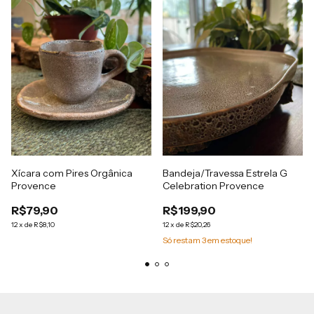
Xícara com Pires Orgânica
Bandeja/Travessa Estrela G
Provence
Celebration Provence
R$79,90
R$199,90
12
x
de
R$8,10
12
x
de
R$20,26
Só restam
3
em estoque!