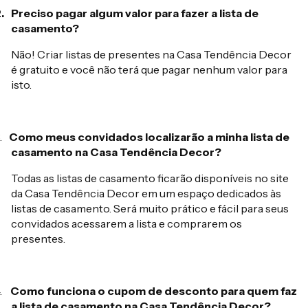
.
Preciso pagar algum valor para fazer a lista de
casamento?
Não! Criar listas de presentes na Casa Tendência Decor
é gratuito e você não terá que pagar nenhum valor para
isto.
.
Como meus convidados localizarão a minha lista de
casamento na Casa Tendência Decor?
Todas as listas de casamento ficarão disponíveis no site
da Casa Tendência Decor em um espaço dedicados às
listas de casamento. Será muito prático e fácil para seus
convidados acessarem a lista e comprarem os
presentes.
.
Como funciona o cupom de desconto para quem faz
a lista de casamento na Casa Tendência Decor?