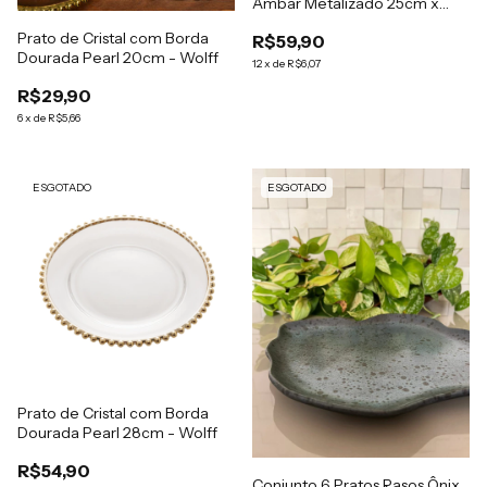
Âmbar Metalizado 25cm x
22cm x 2cm - Wolff
Prato de Cristal com Borda
R$59,90
Dourada Pearl 20cm - Wolff
12
x
de
R$6,07
R$29,90
6
x
de
R$5,66
ESGOTADO
ESGOTADO
Prato de Cristal com Borda
Dourada Pearl 28cm - Wolff
R$54,90
Conjunto 6 Pratos Rasos Ônix