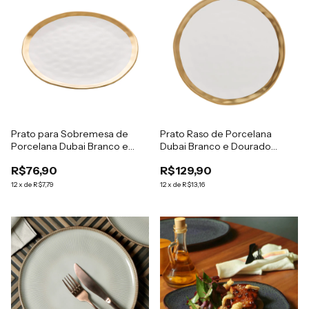
Prato para Sobremesa de
Prato Raso de Porcelana
Porcelana Dubai Branco e
Dubai Branco e Dourado
Dourado 22cm x 2cm - Wolff
25,5cm x 2,5cm - Wolff
R$76,90
R$129,90
12
x
de
R$7,79
12
x
de
R$13,16