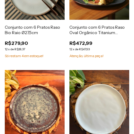
Conjunto com 6 Pratos Raso
Conjunto com 6 Pratos Raso
Bio Raio Ø27,5cm
Oval Orgânico Titanium
31x24x2,5cm
R$279,90
R$472,99
12
x
de
R$28,37
12
x
de
R$47,93
Só restam
4
em estoque!
Atenção, última peça!