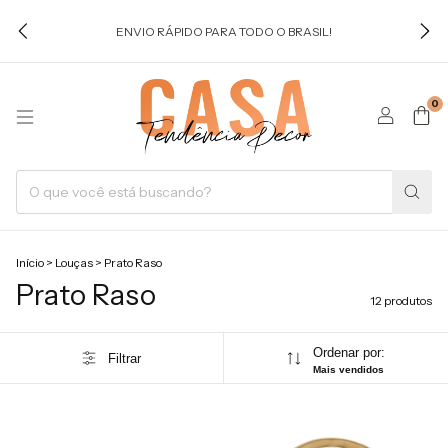
ENVIO RÁPIDO PARA TODO O BRASIL!
0
Início
>
Louças
>
Prato Raso
Prato Raso
12 produtos
Ordenar por:
Filtrar
Mais vendidos