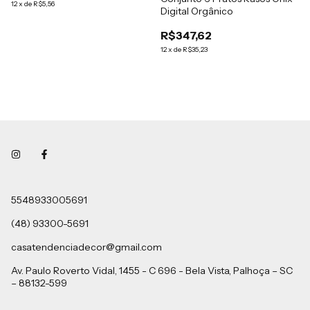
12
x
de
R$5,56
Digital Orgânico
R$347,62
12
x
de
R$35,23
5548933005691
(48) 93300-5691
casatendenciadecor@gmail.com
Av. Paulo Roverto Vidal, 1455 - C 696 - Bela Vista, Palhoça – SC
– 88132-599