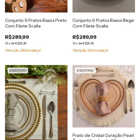
Conjunto 6 Pratos Rasos Preto
Conjunto 6 Pratos Rasos Bege
Com Filete Scalla
Com Filete Scalla
R$289,99
R$289,99
12
x
de
R$29,39
12
x
de
R$29,39
Atenção, última peça!
Atenção, última peça!
ESGOTADO
ESGOTADO
Prato de Cristal Coração Pearl