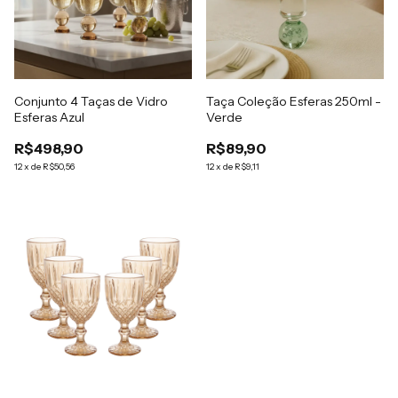
Conjunto 4 Taças de Vidro
Taça Coleção Esferas 250ml -
Esferas Azul
Verde
R$498,90
R$89,90
12
x
de
R$50,56
12
x
de
R$9,11