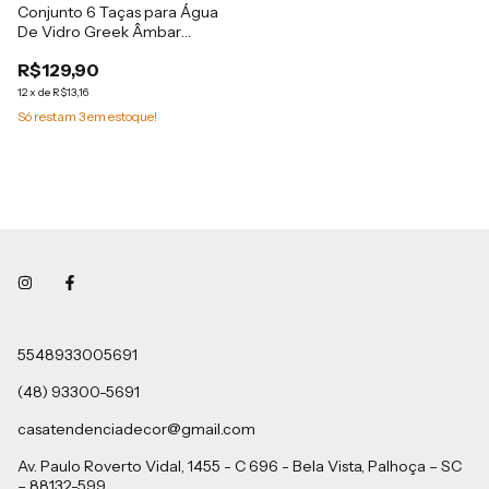
Conjunto 6 Taças para Água
De Vidro Greek Âmbar
Metalizado 320Ml - Wolff
R$129,90
12
x
de
R$13,16
Só restam
3
em estoque!
5548933005691
(48) 93300-5691
casatendenciadecor@gmail.com
Av. Paulo Roverto Vidal, 1455 - C 696 - Bela Vista, Palhoça – SC
– 88132-599