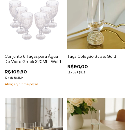
Conjunto 6 Taças para Água
Taça Coleção Strass Gold
De Vidro Greek 320Ml - Wolff
R$90,00
R$109,90
12
x
de
R$9,12
12
x
de
R$11,14
Atenção, última peça!