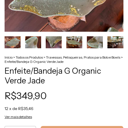
Início
>
Todos os Produtos
>
Travessas, Petisqueiras, Pratos para Bolo e Bowls
>
Enfeite/Bandeja G Organic Verde Jade
Enfeite/Bandeja G Organic
Verde Jade
R$349,90
12
x de
R$35,46
Ver mais detalhes