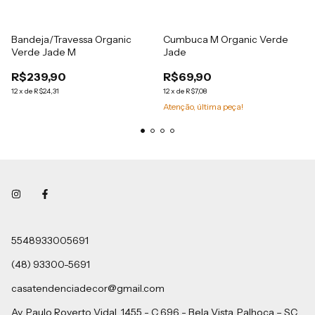
Bandeja/Travessa Organic
Cumbuca M Organic Verde
Verde Jade M
Jade
R$239,90
R$69,90
12
x
de
R$24,31
12
x
de
R$7,08
Atenção, última peça!
5548933005691
(48) 93300-5691
casatendenciadecor@gmail.com
Av. Paulo Roverto Vidal, 1455 - C 696 - Bela Vista, Palhoça – SC