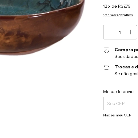
12
x de
R$7,79
Ver mais detalhes
Compra p
Seus dados
Trocas e 
Se não gost
Entregas para o CEP
Meios de envio
Não sei meu CEP