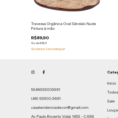
Travessa Orgânica Oval Sândalo Nude
Pintura à mão
R$89,90
12
x
de
R$9,11
Só restam
2
em estoque!
Cate
Início
5548933005691
Todos
(48) 93300-5691
Sale
casatendenciadecor@gmail.com
Louça
Av. Paulo Roverto Vidal, 1455 - C 696