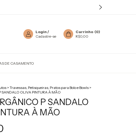
Login
/
Carrinho
(
0
)
Cadastre-se
R$0,00
TAS DE CASAMENTO
utos
>
Travessas, Petisqueiras, Pratos para Bolo e Bowls
>
 SANDALO OLIVA PINTURA À MÃO
RGÂNICO P SANDALO
PINTURA À MÃO
0