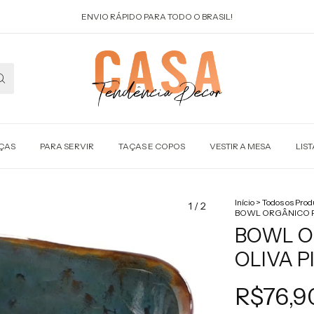
ENVIO RÁPIDO PARA TODO O BRASIL!
ÇAS
PARA SERVIR
TAÇAS E COPOS
VESTIR A MESA
LIS
Início
>
Todos os Prod
1
/
2
BOWL ORGÂNICO P
BOWL O
OLIVA 
R$76,9