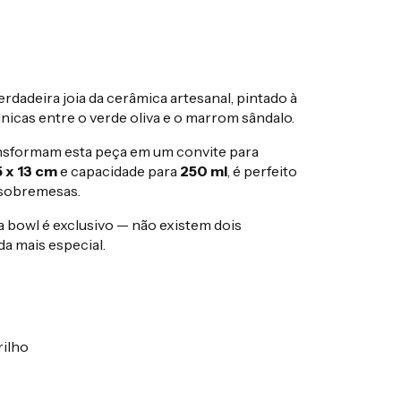
rdadeira joia da cerâmica artesanal, pintado à
cas entre o verde oliva e o marrom sândalo.
ansformam esta peça em um convite para
5 x 13 cm
e capacidade para
250 ml
, é perfeito
 sobremesas.
a bowl é exclusivo — não existem dois
a mais especial.
rilho