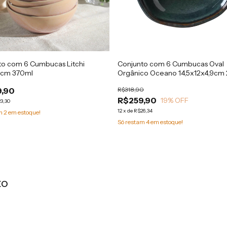
to com 6 Cumbucas Litchi
Conjunto com 6 Cumbucas Oval
5cm 370ml
Orgânico Oceano 14,5x12x4,9cm
,90
R$318,90
R$259,90
19
% OFF
3,30
12
x
de
R$26,34
am
2
em estoque!
Só restam
4
em estoque!
to