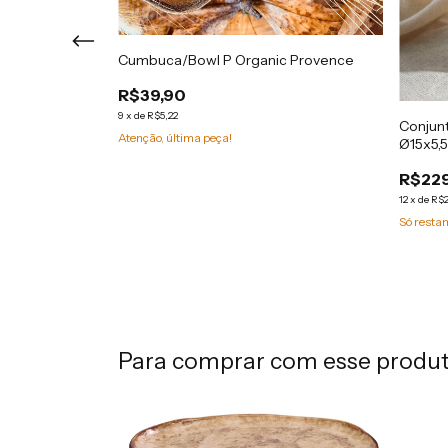
Cumbuca/Bowl P Organic Provence
R$39,90
9
x
de
R$5,22
as Oval
Conjun
Atenção, última peça!
x12CM 265ML
Ø15x5,
R$229
12
x
de
R$2
Só rest
Para comprar com esse produ