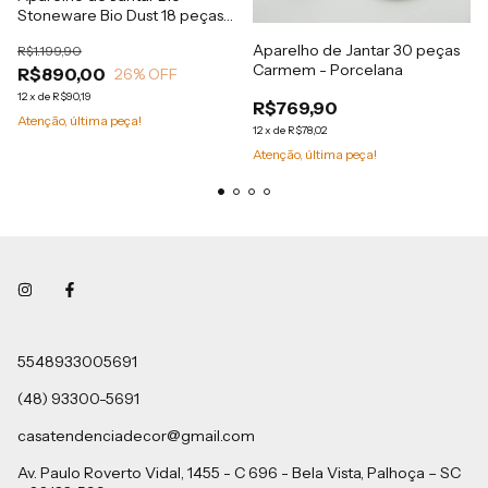
Stoneware Bio Dust 18 peças
(6 lugares)
Aparelho de Jantar 30 peças
R$1.199,90
Carmem - Porcelana
R$890,00
26
% OFF
12
x
de
R$90,19
R$769,90
Atenção, última peça!
12
x
de
R$78,02
Atenção, última peça!
5548933005691
(48) 93300-5691
casatendenciadecor@gmail.com
Av. Paulo Roverto Vidal, 1455 - C 696 - Bela Vista, Palhoça – SC