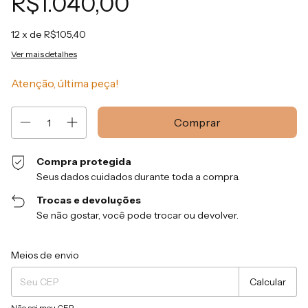
R$1.040,00
12
x de
R$105,40
Ver mais detalhes
Atenção, última peça!
Compra protegida
Seus dados cuidados durante toda a compra.
Trocas e devoluções
Se não gostar, você pode trocar ou devolver.
Entregas para o CEP:
Alterar CEP
Meios de envio
Calcular
Não sei meu CEP